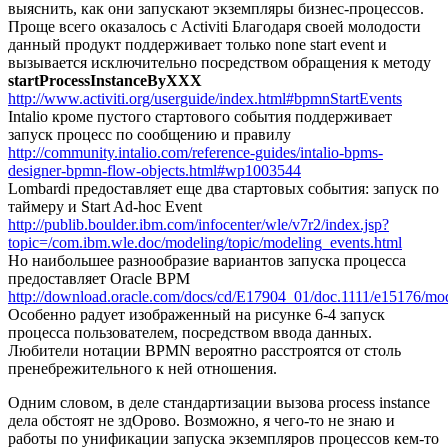
выяснить, как они запускают экземпляры бизнес-процессов.
Проще всего оказалось с Activiti Благодаря своей молодости
данный продукт поддерживает только none start event и
вызывается исключительно посредством обращения к методу
startProcessInstanceByXXX
http://www.activiti.org/userguide/index.html#bpmnStartEvents
Intalio кроме пустого стартового события поддерживает
запуск процесс по сообщению и правилу
http://community.intalio.com/reference-guides/intalio-bpms-
designer-bpmn-flow-objects.html#wp1003544
Lombardi предоставляет еще два стартовых события: запуск по
таймеру и Start Ad-hoc Event
http://publib.boulder.ibm.com/infocenter/wle/v7r2/index.jsp?
topic=/com.ibm.wle.doc/modeling/topic/modeling_events.html
Но наибольшее разнообразие вариантов запуска процесса
предоставляет Oracle BPM
http://download.oracle.com/docs/cd/E17904_01/doc.1111/e15176
Особенно радует изображенный на рисунке 6-4 запуск
процесса пользователем, посредством ввода данных.
Любители нотации BPMN вероятно расстроятся от столь
пренебрежительного к ней отношения.
Одним словом, в деле стандартизации вызова process instance
дела обстоят не здОрово. Возможно, я чего-то не знаю и
работы по унификации запуска экземпляров процессов кем-то