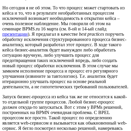
Но сегодня я не об этом. То что процесс может стартовать из
кейса и то, что в результате необработанных процессом
исключений возникает необходимость в открытии кейса –
очень полезное наблюдение. Мы говорили об этом на
семинаре BPMS.ru 16 марта (см. 8-ой и 14-ый слайд
презентации
). Я предлагал в качестве
best practices
поручить
обработку исключения структурированного процесса бизнес-
аналитику, который разработал этот процесс. В ходе такого
кейса бизнес-аналитик будет вынужден либо обработать
ситуацию вручную, либо улучшить процесс для
предотвращения таких исключений впредь, либо создать
новый процесс обработки исключения. В этом случае мы
замкнем исполнение процесса и процесс его регулярного
улучшения (извините за тавтологию). Т.е. аналитик будет
итерационно улучшать процесс на основе реальной
деятельности, а не гипотетических требований пользователей.
Запуск бизнес-процесса из кейса так же не относится к какой-
то отдельной группе процессов. Любой бизнес-процесс
должен откуда-то запускаться. Вот с этим у BPMs решений,
построенных на BPMN очевидная проблема. C BPEL
процессом все просто. Такой процесс по определению
является web-сервисом и вызывается как обыкновенный web-
сервис. Я бегло посмотрел несколько решений, намереваясь