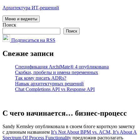
Перейти
Архитектура ИТ-решений
к
содержимому
Меню и виджеты
Поиск
Поиск
Подписаться на RSS
Свежие записи
Спецификация ArchiMate® 4 опубликована
Скобки, пробелы и имена переменных
Так кому писать ADRs?
Навык архитектурных решений
Chat Completions API vs Response API
С чего начинается… бизнес-процесс
Sandy Kemsley опубликовала в своем блоге короткую заметку
с длинным названием
It’s Not About BPM vs. ACM, It’s About A
Spectrum Of Process Functionality
предложив располагать