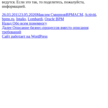
ведутся. Если это так, то поделитесь, пожалуйста,
информацией.
Опубликовано
Автор
Рубрики
Метки
26.03.2011
23.05.2026
Максим Смирнов
BPM
ACM
,
Activiti
,
bpms.ru
,
Intalio
,
Lombardi
,
Oracle BPM
Навигация
Предыдущая
Назад
Обо всем понемногу
запись:
Следующая
Далее
Описание бизнес-процессов вместо описания
по
запись:
требований
записям
Сайт работает на WordPress