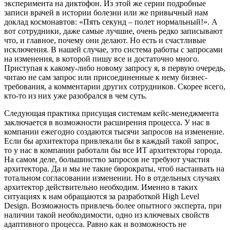
эксперимента на диктофон. Из этой же серии подробные
записи врачей в истории болезни или же привычный нам
доклад космонавтов: «Пять секунд – полет нормальный!». А
вот сотрудники, даже самые лучшие, очень редко записывают
что, и главное, почему они делают. Но есть и счастливые
исключения. В нашей случае, это система работы с запросами
на изменения, в которой пишу все и достаточно много.
Приступая к какому-либо новому запросу я, в первую очередь,
читаю не сам запрос или присоединенные к нему бизнес-
требования, а комментарии других сотрудников. Скорее всего,
кто-то из них уже разобрался в чем суть.
Следующая практика присущая системам кейс-менеджмента
заключается в возможности расширения процесса. У нас в
компании ежегодно создаются тысячи запросов на изменение.
Если бы архитектора привлекали бы в каждый такой запрос,
то у нас в компании работали бы все ИТ архитекторы города.
На самом деле, большинство запросов не требуют участия
архитектора. Да и мы не такие бюрократы, чтоб настаивать на
тотальном согласовании изменении. Но в отдельных случаях
архитектор действительно необходим. Именно в таких
ситуациях к нам обращаются за разработкой High Level
Design. Возможность привлечь более опытного эксперта, при
наличии такой необходимости, одно из ключевых свойств
адаптивного процесса. Равно как и возможность не