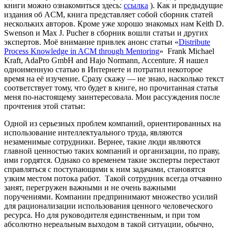
книги можно ознакомиться здесь:
ссылка
). Как и предыдущие
издания об ACM, книга представляет собой сборник статей
нескольких авторов. Кроме уже хорошо знакомых нам Keith D.
Swenson и Max J. Pucher в сборник вошли статьи и других
экспертов. Моё внимание привлек анонс статьи «
Distribute
Process Knowledge in ACM through Mentoring
» Frank Michael
Kraft, AdaPro GmbH and Hajo Normann, Accenture. Я нашел
одноименную статью в Интернете и потратил некоторое
время на её изучение. Сразу скажу — не знаю, насколько текст
соответствует тому, что будет в книге, но прочитанная статья
меня по-настоящему заинтересовала. Мои рассуждения после
прочтения этой статьи:
Одной из серьезных проблем компаний, ориентированных на
использование интеллектуального труда, являются
незаменимые сотрудники. Вернее, такие люди являются
главной ценностью таких компаний и организации, по праву,
ими гордятся. Однако со временем такие эксперты перестают
справляться с поступающими к ним задачами, становятся
узким местом потока работ. Такой сотрудник всегда отчаянно
занят, перегружен важными и не очень важными
поручениями. Компании предпринимают множество усилий
для рационализации использования ценного человеческого
ресурса. Но для руководителя единственным, и при том
абсолютно нереальным выходом в такой ситуации, обычно,