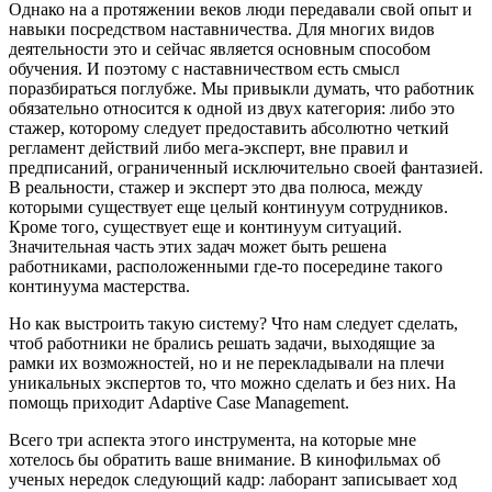
Однако на а протяжении веков люди передавали свой опыт и
навыки посредством наставничества. Для многих видов
деятельности это и сейчас является основным способом
обучения. И поэтому с наставничеством есть смысл
поразбираться поглубже. Мы привыкли думать, что работник
обязательно относится к одной из двух категория: либо это
стажер, которому следует предоставить абсолютно четкий
регламент действий либо мега-эксперт, вне правил и
предписаний, ограниченный исключительно своей фантазией.
В реальности, стажер и эксперт это два полюса, между
которыми существует еще целый континуум сотрудников.
Кроме того, существует еще и континуум ситуаций.
Значительная часть этих задач может быть решена
работниками, расположенными где-то посередине такого
континуума мастерства.
Но как выстроить такую систему? Что нам следует сделать,
чтоб работники не брались решать задачи, выходящие за
рамки их возможностей, но и не перекладывали на плечи
уникальных экспертов то, что можно сделать и без них. На
помощь приходит Adaptive Case Management.
Всего три аспекта этого инструмента, на которые мне
хотелось бы обратить ваше внимание. В кинофильмах об
ученых нередок следующий кадр: лаборант записывает ход