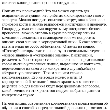
является клонирование ценного сотрудника.
Почему так происходит? Что мы можем сделать для
исправления ситуации, не прибегая к клонированию такого
эксперта. Можно посадить опытного сотрудника в башню из
слоновой кости и занять разработкой инструкции и процедур.
Говоря другими словами поручить ему построение бизнес-
процессов. Можно отправь в круиз по подразделениям
компании с лекциями и семинарами или же попросить
описать свои знания в корпоративной вики. К сожалению,
все эти меры не особо эффективны. Отвечая на вопрос
«Почему?» авторы статьи используют специальные термины
«живое знание» и «устаревшее знание». Инструкции,
регламенты бизнес-процессов, наставления — представляют
собой именно устаревшее знание, вырванное из контекста,
перенесенное из какого-то конкретного случая(кейса) в
абстрактную плоскость. Таким знанием сложно
воспользоваться. Его не всегда можно найти. В
корпоративной базе знаний может храниться множество
рецептов, но для новичка будет неразрешимым вопросом,
какой именно из этих рецептов следует выбрать в данном
конкретном случае.
На мой взгляд, современные корпоративные представления об
обучении и способах передачи знаний довольно примитивны.