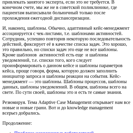
привлекать занятого эксперта, если это не требуется. В
конечном счете, мы же не в советской поликлинике, где
пациентам выписывали больничный только после
прохождения ежегодной диспансеризации.
И, наконец, шаблоны. Обычно, адаптивный кейс-менеджмент
ассоциируется с чек-листами, т.е. шаблонами активностей.
Сотрудник, успешно повторив некоторую последовательность
действий, фиксирует её в качестве списка задач. Это хорошо,
это правильно, но списки задач это еще не все шаблоны.
Кроме шаблонов активностей есть еще и шаблоны
уведомлений, т.е. списки того, кого следует
проинформировать о данном кейсе и шаблоны параметров
кейса, проще говоря, форма, которую должен заполнить
инициатор запроса и шаблоны реакции на события. Кейс-
менеджмент — это шаблоны. Шаблоны процессов, шаблоны
данных, шаблоны уведомлений. В общем, шаблоны всего на
свете. По сути своей, шаблоны это и есть те самые знания.
Резюмируя. Тема Adaptive Case Management открывает нам все
новые и новые грани. Вот и до knowledge management
всерьез добрались.
Продолжение: