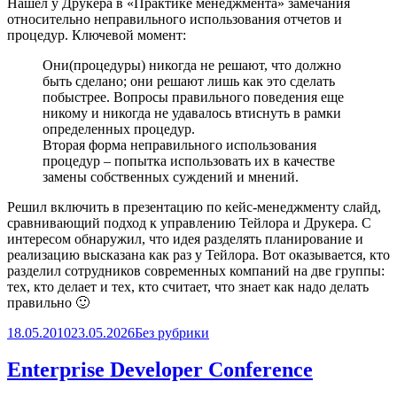
Нашел у Друкера в «Практике менеджмента» замечания
относительно неправильного использования отчетов и
процедур. Ключевой момент:
Они(процедуры) никогда не решают, что должно
быть сделано; они решают лишь как это сделать
побыстрее. Вопросы правильного поведения еще
никому и никогда не удавалось втиснуть в рамки
определенных процедур.
Вторая форма неправильного использования
процедур – попытка использовать их в качестве
замены собственных суждений и мнений.
Решил включить в презентацию по кейс-менеджменту слайд,
сравнивающий подход к управлению Тейлора и Друкера. С
интересом обнаружил, что идея разделять планирование и
реализацию высказана как раз у Тейлора. Вот оказывается, кто
разделил сотрудников современных компаний на две группы:
тех, кто делает и тех, кто считает, что знает как надо делать
правильно 🙂
Опубликовано
Рубрики
18.05.2010
23.05.2026
Без рубрики
Enterprise Developer Conference