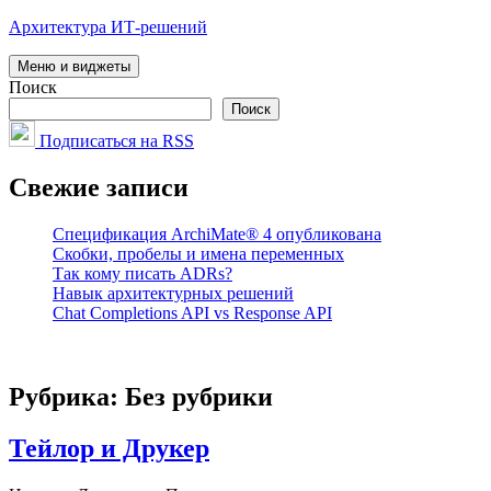
Перейти
Архитектура ИТ-решений
к
содержимому
Меню и виджеты
Поиск
Поиск
Подписаться на RSS
Свежие записи
Спецификация ArchiMate® 4 опубликована
Скобки, пробелы и имена переменных
Так кому писать ADRs?
Навык архитектурных решений
Chat Completions API vs Response API
Рубрика:
Без рубрики
Тейлор и Друкер