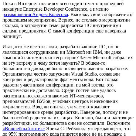
Пока в Интернет появился всего один отчет о прошедшей
накануне Enterprise Developer Conference, а именно
размышления Андрея Колесова
. Выскажу свои соображения о
прошедшем мероприятии. Вернее, не столько о мероприятии
сколько, о затронутой теме: разработка ПО внутренними
силами предприятия. О самой конференции еще наверняка
напишут.
Итак, кто же все эти люди, разрабатывающие ПО, но не
являющиеся сотрудниками ни Microsoft ни IBM, ни даже
компаний системных интеграторов? Зачем Microsoft собрал их
на эту встречу и чему хотел научить? В общем-то,
большинство докладов было посвящено именно разработке.
Организаторы честно запускали Visual Studio, создавали
контролы и редактировали фрагменты кода. Вот только
радости участникам конференции, на мой взгляд, это
практически не доставляло. Среди гостей мне удалось
распознать несколько знакомых ИТ-менеджеров,
преподавателей ВУЗов, учебных центров и нескольких
журналистов. Вряд ли они так уж часто открывают
интегрированные среды разработки. Наверное, потому и не
было особой радости на их лицах. Конечно, были и настоящие
разработчики, но большинства они не составили. Вспомните
«Волшебный котел»
Эрика С. Реймонда утверждающего, что
до 95% программного кода пишется вовсе не на продажу, а