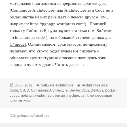
материалов с заголовком непрерывная архитектура
(Continuous Architecture) или Architecture as a Code но в
большинстве из них речь идет о чем-то другом (см.,
например:
https://pgppgp.wordpress.com/
). Пожалуй,
только у Саймона Брауна звучит эта тема (см.
Software
architecture as code
), но в большей степени фоном для
C4model
. Одним словом, архитекторы по-прежнему
полагают, что кто-то будет будем им рисовать и
обновлять архитектурные описания повинуясь зову
Архитектура как код
сердца и чувству долга.
Читать далее
Опубликовано
Рубрики
Метки
06.06.2019
Software architecture
Architecture as a
Code
,
CI/CD
,
Continuous Architecture
,
DevArchOps
,
DevOps
,
Docker
,
godoc
,
golang
,
javadoc
,
Solution architecture
,
yaml
,
непрерывная
архитектура
Сайт работает на WordPress