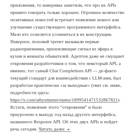
приложения, то наверняка заметили, что про их APIs
принято говорить только хорошее. Огромное количество
позитивных новостей встречает появление нового или
улучшение существующего программного интерфейса.
Мало кто осмелится усомниться в их конструкции.
Наверное, похожий трепет вызывали первые
радиоприемники, приземляющие сигнал из эфира в
кухни и комнаты обывателей. Адептов даже не смущают
откровения разработчиков о том, что некоторый API, а
именно, тот самый Chat Completions API — де-факто
текущий стандарт для взаимодействия с LLM-ами, был
разработан практически «за выходные» (твит см. ниже,
подробности здесь:
https://x.com/athyuttamre/status/1899541471532867821
).
Кстати, появление этого “откровения” и было
приурочено к выходу год назад другого интерфейса,
названного Response API. Об этих двух APIs и пойдет
Chat Completions API vs Response 
речь сегодня.
Читать далее