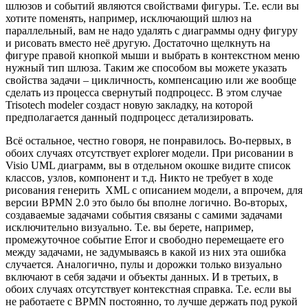
шлюзов и событий являются свойствами фигуры. Т.е. если вы
хотите поменять, например, исключающий шлюз на
параллельный, вам не надо удалять с диаграммы одну фигуру
и рисовать вместо неё другую. Достаточно щелкнуть на
фигуре правой кнопкой мыши и выбрать в контекстном меню
нужный тип шлюза. Таким же способом вы можете указать
свойства задачи – цикличность, компенсацию или же вообще
сделать из процесса свернутый подпроцесс. В этом случае
Trisotech modeler создаст новую закладку, на которой
предполагается данный подпроцесс детализировать.
Всё остальное, честно говоря, не понравилось. Во-первых, в
обоих случаях отсутствует explorer модели. При рисовании в
Visio UML диаграмм, вы в отдельном окошке видите список
классов, узлов, компонент и т.д. Никто не требует в ходе
рисования генерить XML с описанием модели, а впрочем, для
версии BPMN 2.0 это было бы вполне логично. Во-вторых,
создаваемые задачами события связаны с самими задачами
исключительно визуально. Т.е. вы берете, например,
промежуточное событие Error и свободно перемещаете его
между задачами, не задумываясь в какой из них эта ошибка
случается. Аналогично, пулы и дорожки только визуально
включают в себя задачи и объекты данных. И в третьих, в
обоих случаях отсутствует контекстная справка. Т.е. если вы
не работаете с BPMN постоянно, то лучше держать под рукой