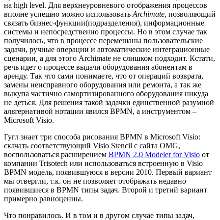
на high level. Для верхнеуровневого отображения процессов
вполне успешно можно использовать
Archimate
, позволяющий
связать бизнес-функции(подразделения), информационные
системы и непосредственно процессы. Но в этом случае так
получилось, что в процессе перемешаны пользовательские
задачи, ручные операции и автоматические интеграционные
сценарии, а для этого Archimate не слишком подходит. Кстати,
речь идет о процессе выдачи оборудования абонентам в
аренду. Так что сами понимаете, что от операций возврата,
замены неисправного оборудования или ремонта, а так же
выкупа частично самортизированного оборудования никуда
не деться. Для решения такой задачки единственной разумной
альтернативой нотации явился BPMN, а инструментом –
Microsoft Visio.
Гугл знает три способа рисования BPMN в Microsoft Visio:
скачать соответствующий Visio Stencil с сайта OMG,
воспользоваться расширением
BPMN 2.0 Modeler for Visio
от
компании Trisotech или использоваться встроенную в Visio
BPMN модель, появившуюся в версии 2010. Первый вариант
мы отвергли, т.к. он не позволяет отображать недавно
появившиеся в BPMN типы задач. Второй и третий вариант
примерно равноценны.
Что понравилось. И в том и в другом случае типы задач,