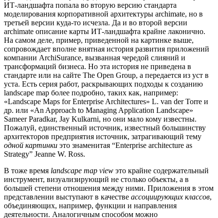
ИТ-ландшафта попала во вторую версию стандарта
моделирования корпоративной архитектуры archimate, но в
третьей версии куда-то исчезла. Да и во второй версии
archimate описание карты ИТ-ландшафта крайне лаконично.
На самом деле, пример, приведенной на картинке выше,
сопровождает вполне внятная история развития приложений
компании ArchiSurance, вызванная чередой слияний и
трансформаций бизнеса. Но эта история не приведена в
стандарте или на сайте The Open Group, а передается из уст в
уста. Есть серия работ, раскрывающих подходы к созданию
landscape map более подробно, таких как, например:
«Landscape Maps for Enterprise Architectures» L. van der Torre и
др. или «An Approach to Managing Application Landscape»
Sameer Paradkar, Jay Kulkarni, но они мало кому известны.
Пожалуй, единственный источник, известный большинству
архитекторов предприятия источник, затрагивающий тему
одной картинки
это знаменитая “Enterprise architecture as
Strategy” Jeanne W. Ross.
В тоже время
landscape map view
это крайне содержательный
инструмент, визуализирующий не столько объекты, а в
большей степени отношения между ними. Приложения в этом
представлении выступают в качестве
ассоциирующих классов
,
объединяющих, например, функции и направления
деятельности. Аналогичным способом можно