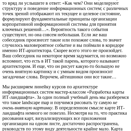
то вряд ли услышите в ответ: «Как чем? Они моделируют
структуру и поведение информационных систем; с различных
точек зрений отображают их текущее и целевое состояние,
формулируют фундаментальные принципы организации
корпоративной информационной системы для принятия
ключевых решений…». Вероятность такого события
существуют, но она совсем небольшая. Если же ваш
собеседник произнесет такие или похожие слова, то значит
случилось маловероятное событие и вы поймали в коридоре
именно ИТ-архитектора. Скорее всего этого не произойдет.
Ваш собеседник на некоторое время задумается, но возможно
вспомнит, что есть в ИТ такой парень, которого называют
архитектором. И еще, что он рисует какую-то большую не
очень внятную картинку и с умным видом произносит
загадочные слова. Впрочем, айтишники они все такие…
Мы расширяем линейку курсов по архитектуре
информационных систем мастер-классом «Разработка карты
ИТ-ландшафта». За один полный учебный день мы разберемся
что такое landscape map и поучимся рисовать ту самую
не
очень внятную картинку
. В определенном смысле карте ИТ-
ландшафта немного не повезло. Несмотря на то, что практика
рисования карт, визуализирующих все приложения
организации на одном листе, достаточно распространена,
руководств по этому виду деятельности крайне мало. Карта