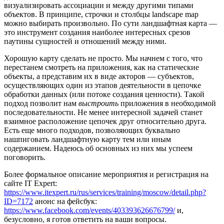
визуализировать ассоциации и между другими типами
объектов. В принципе, строчки и столбцы landscape map
можно выбирать произвольно. По сути ландшафтная карта —
это инструмент создания наиболее интересных срезов
паутины сущностей и отношений между ними.
Хорошую карту сделать не просто. Мы начнем с того, что
перестанем смотреть на приложения, как на статические
объекты, а представим их в виде акторов — субъектов,
осуществляющих один из этапов деятельности в цепочке
обработки данных (или потоке создания ценности). Такой
подход позволит нам
выстроить
приложения в необходимой
последовательности. Не менее интересной задачей станет
взаимное расположение цепочек друг относительно друга.
Есть еще много подходов, позволяющих буквально
нашпиговать ландшафтную карту тем или иным
содержанием. Надеюсь об основных из них мы успеем
поговорить.
Более формальное описание мероприятия и регистрация на
сайте IT Expert:
https://www.itexpert.ru/rus/services/training/moscow/detail.php?
ID=7172
анонс на фейсбук:
https://www.facebook.com/events/403393626676799/
и,
безусловно, я готов ответить на ваши вопросы.