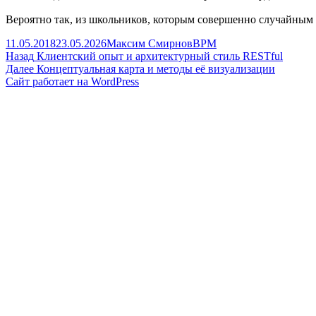
Вероятно так, из школьников, которым совершенно случайным
Опубликовано
Автор
Рубрики
11.05.2018
23.05.2026
Максим Смирнов
BPM
Навигация
Предыдущая
Назад
Клиентский опыт и архитектурный стиль RESTful
запись:
Следующая
Далее
Концептуальная карта и методы её визуализации
по
запись:
Сайт работает на WordPress
записям