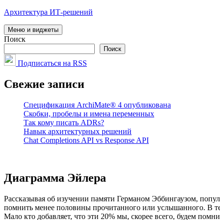
Перейти
Архитектура ИТ-решений
к
содержимому
Меню и виджеты
Поиск
Поиск
Подписаться на RSS
Свежие записи
Спецификация ArchiMate® 4 опубликована
Скобки, пробелы и имена переменных
Так кому писать ADRs?
Навык архитектурных решений
Chat Completions API vs Response API
Диаграмма Эйлера
Рассказывая об изучении памяти Германом Эббингаузом, популя
помнить менее половины прочитанного или услышанного. В те
Мало кто добавляет, что эти 20% мы, скорее всего, будем помн