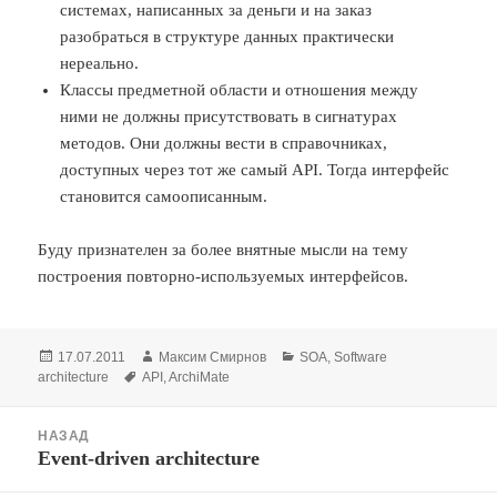
системах, написанных за деньги и на заказ
разобраться в структуре данных практически
нереально.
Классы предметной области и отношения между
ними не должны присутствовать в сигнатурах
методов. Они должны вести в справочниках,
доступных через тот же самый API. Тогда интерфейс
становится самоописанным.
Буду признателен за более внятные мысли на тему
построения повторно-используемых интерфейсов.
Опубликовано
Автор
Рубрики
17.07.2011
Максим Смирнов
SOA
,
Software
Метки
architecture
API
,
ArchiMate
Навигация
НАЗАД
по
Event-driven architecture
Предыдущая
записям
запись: