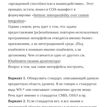
«врожденной способностью к взаимодействию». Этот
принцип, кстати, вошел в СОА-манифест в
формулировке «
Intrinsic interoperability over custom
integration
»
Одним словом, речь идет о том, что задача
предоставления [ре]юзабильных повторно-используемых
программных интерфейсов отводится именно бизнес-
приложениям, а не интеграционной среде. (Под
юзабилити я понимаю именно юзабилити, а не
эргономику. Чем отличается одно от другого см.
Юзабилити глазами архитектора
)
Вопрос в том, как такие интерфейсы построить.
Вариант 1.
Обнаружить стандарт, описывающий данную
предметную область (домен). Я не говорю о стандартах
вида WS-* они описывают совершенно другие вещи.
Речь идет именно о стандартах CMIS, OSS/J и пр.
Вариант 2.
Если стандартов нет, и все знания о
предметной области локализованы в головах нескольких