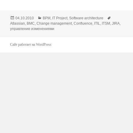
Опубликовано
Рубрики
Метки
04.10.2010
BPM
,
IT Project
,
Software architecture
Atlassian
,
BMC
,
Change management
,
Confluence
,
ITIL
,
ITSM
,
JIRA
,
управление изменениями
Сайт работает на WordPress