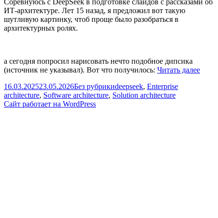
Соревнуюсь c DeepSeek в подготовке слайдов с рассказами об
ИТ-архитектуре. Лет 15 назад, я предложил вот такую
шутливую картинку, чтоб проще было разобраться в
архитектурных ролях.
а сегодня попросил нарисовать нечто подобное дипсика
Каки
(источник не указывал). Вот что получилось:
Читать далее
быва
Опубликовано
Рубрики
Метки
16.03.2025
23.05.2026
Без рубрики
deepseek
,
Enterprise
архи
architecture
,
Software architecture
,
Solution architecture
Сайт работает на WordPress