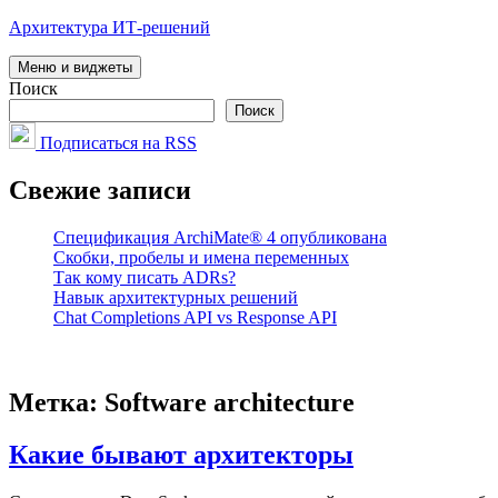
Перейти
Архитектура ИТ-решений
к
содержимому
Меню и виджеты
Поиск
Поиск
Подписаться на RSS
Свежие записи
Спецификация ArchiMate® 4 опубликована
Скобки, пробелы и имена переменных
Так кому писать ADRs?
Навык архитектурных решений
Chat Completions API vs Response API
Метка:
Software architecture
Какие бывают архитекторы