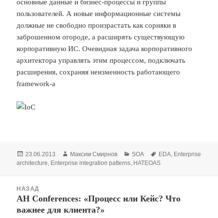
основные данные и бизнес-процессы и группы
пользователей. А новые информационные системы
должные не свободно произрастать как сорняки в
заброшенном огороде, а расширять существующую
корпоративную ИС. Очевидная задача корпоративного
архитектора управлять этим процессом, подключать
расширения, сохраняя неизменность работающего
framework-а
Опубликовано
Автор
Рубрики
Метки
23.06.2013
Максим Смирнов
SOA
EDA
,
Enterprise
architecture
,
Enterprise integration patterns
,
HATEOAS
Навигация
НАЗАД
по
AH Conferences: «Процесс или Кейс? Что
Предыдущая
записям
важнее для клиента?»
запись: