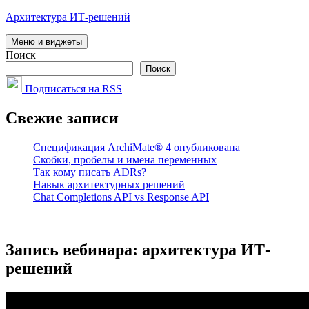
Перейти
Архитектура ИТ-решений
к
содержимому
Меню и виджеты
Поиск
Поиск
Подписаться на RSS
Свежие записи
Спецификация ArchiMate® 4 опубликована
Скобки, пробелы и имена переменных
Так кому писать ADRs?
Навык архитектурных решений
Chat Completions API vs Response API
Запись вебинара: архитектура ИТ-
решений