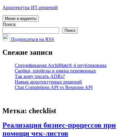
Перейти
Архитектура ИТ-решений
к
содержимому
Меню и виджеты
Поиск
Поиск
Подписаться на RSS
Свежие записи
Спецификация ArchiMate® 4 опубликована
Скобки, пробелы и имена переменных
Так кому писать ADRs?
Навык архитектурных решений
Chat Completions API vs Response API
Метка:
checklist
Реализация бизнес-процессов при
помощи чек-листов