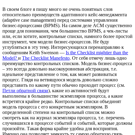
В своем блоге я пишу много не очень понятных слов
относительно преимуществ адаптивного кейс-менеджмента
(adaptive case management) перед системами управления
бизнес-процессами (BPMS). На самом деле ACM существенно
проще для понимания, чем большинство BPMS, а чек-листы
или, если хотите, контрольные списки, намного более простой
инструмент, чем модели бизнес-процессов. Не буду
углубляться в эту тему. Интересующихся перенаправляю к
сообщениям Keith Swenson —
Is the Checklist mightier than the
Model?
и
The Checklist Manefesto
. От себя отмечу лишь одно
преимущество контрольных списков. Модель бизнес-процесса
– это всегда довольно высокоуровневая абстракция, т.е.
идеальное представление о том, как может развиваться
процесс. Глядя на ветвящуюся модель довольно сложно
представить по какому пути обычно проходит процесс (см.
Петли обратной связи
), какие из активностей будут
выполнены в большинстве экземпляров процесса, а какие
встретятся крайне редко. Контрольные списки объединят
модель процесса с его конкретным экземпляром. В
определенной степени на контрольный список можно
смотреть как на журнал экземпляра процесса, т.е. перечень
случившихся в процессе событий и событий, которые должны
произойти. Такая форма крайне удобна для восприятия.
Именно она позволяет замкнуть ту самую обратную связь