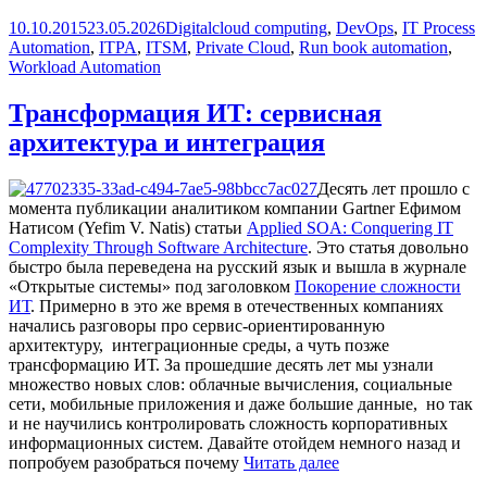
2.0
Опубликовано
Рубрики
Метки
10.10.2015
23.05.2026
Digital
cloud computing
,
DevOps
,
IT Process
и
Automation
,
ITPA
,
ITSM
,
Private Cloud
,
Run book automation
,
Workload
Workload Automation
Automation
Трансформация ИТ: сервисная
архитектура и интеграция
Десять лет прошло с
момента публикации аналитиком компании Gartner Ефимом
Натисом (Yefim V. Natis) статьи
Applied SOA: Conquering IT
Complexity Through Software Architecture
. Это статья довольно
быстро была переведена на русский язык и вышла в журнале
«Открытые системы» под заголовком
Покорение сложности
ИТ
. Примерно в это же время в отечественных компаниях
начались разговоры про сервис-ориентированную
архитектуру, интеграционные среды, а чуть позже
трансформацию ИТ. За прошедшие десять лет мы узнали
множество новых слов: облачные вычисления, социальные
сети, мобильные приложения и даже большие данные, но так
и не научились контролировать сложность корпоративных
информационных систем. Давайте отойдем немного назад и
Трансформация
попробуем разобраться почему
Читать далее
ИТ: