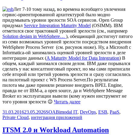
Лет 7-10 тому назад, во времена всеобщего увлечения
сервис-ориентированной архитектурой было модно
придумывать уровни зрелости SOA сервисов. Open Group
придумал
Service Integration Maturity Model
(OSIMM). IBM
отметился свое трактовкой уровней зрелости (см., например
Solution design in WebSphere…
), обещающий достигнут пятого
из семи возможных уровней зрелости посредством внедрения
WebSphere Process Server (см. рисунок ниже). Ну, а Microsoft c
Informatica-ой занимались оценкой уровней зрелости в деле
интеграции данных (
A Maturity Model for Data Integration
) В
общем, каждый занимался своим делом. IBM даже порывался
сделать у нас консалтинговый проект, но мы сами приписали
себе второй или третий уровень зрелости и сразу согласились
на пилотный проект с WS Process Server.По результатам
пилота мы даже приняли решение внедрить BPEL Engine,
правда не от IBM-а, а open source, да и WebSphere Message
Broker из эксплуатации вывели (кому нужен инструмент не
Уровни
того уровня зрелости 😉
Читать далее
зрелости
Опубликовано
Рубрики
Метки
31.03.2016
23.05.2026
SOA
Bimodal IT
,
DevOps
разработчиков
,
ESB
,
PaaS
,
Private Cloud
,
интеграция приложений
интеграционных
решений
ITSM 2.0 и Workload Automation