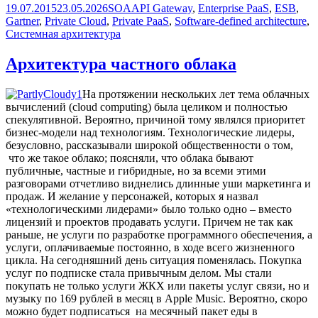
Опубликовано
Рубрики
Метки
19.07.2015
23.05.2026
SOA
API Gateway
,
Enterprise PaaS
,
ESB
,
сервисная
Gartner
,
Private Cloud
,
Private PaaS
,
Software-defined architecture
,
архитектура
Системная архитектура
и
интеграция
Архитектура частного облака
На протяжении нескольких лет тема облачных
вычислений (cloud computing) была целиком и полностью
спекулятивной. Вероятно, причиной тому являлся приоритет
бизнес-модели над технологиям. Технологические лидеры,
безусловно, рассказывали широкой общественности о том,
что же такое облако; поясняли, что облака бывают
публичные, частные и гибридные, но за всеми этими
разговорами отчетливо виднелись длинные уши маркетинга и
продаж. И желание у персонажей, которых я назвал
«технологическими лидерами» было только одно – вместо
лицензий и проектов продавать услуги. Причем не так как
раньше, не услуги по разработке программного обеспечения, а
услуги, оплачиваемые постоянно, в ходе всего жизненного
цикла. На сегодняшний день ситуация поменялась. Покупка
услуг по подписке стала привычным делом. Мы стали
покупать не только услуги ЖКХ или пакеты услуг связи, но и
музыку по 169 рублей в месяц в Apple Music. Вероятно, скоро
можно будет подписаться на месячный пакет еды в