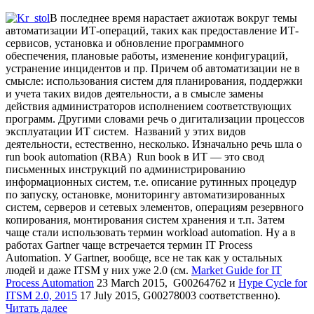
В последнее время нарастает ажиотаж вокруг темы
автоматизации ИТ-операций, таких как предоставление ИТ-
сервисов, установка и обновление программного
обеспечения, плановые работы, изменение конфигураций,
устранение инцидентов и пр. Причем об автоматизации не в
смысле: использования систем для планирования, поддержки
и учета таких видов деятельности, а в смысле замены
действия администраторов исполнением соответствующих
программ. Другими словами речь о дигитализации процессов
эксплуатации ИТ систем. Названий у этих видов
деятельности, естественно, несколько. Изначально речь шла о
run book automation (RBA) Run book в ИТ — это свод
письменных инструкций по администрированию
информационных систем, т.е. описание рутинных процедур
по запуску, остановке, мониторингу автоматизированных
систем, серверов и сетевых элементов, операциям резервного
копирования, монтирования систем хранения и т.п. Затем
чаще стали использовать термин workload automation. Ну а в
работах Gartner чаще встречается термин IT Process
Automation. У Gartner, вообще, все не так как у остальных
людей и даже ITSM у них уже 2.0 (см.
Market Guide for IT
Process Automation
23 March 2015, G00264762 и
Hype Cycle for
ITSM 2.0, 2015
17 July 2015, G00278003 соответственно).
ITSM
Читать далее