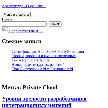
Перейти
Архитектура ИТ-решений
к
содержимому
Меню и виджеты
Поиск
Поиск
Подписаться на RSS
Свежие записи
Спецификация ArchiMate® 4 опубликована
Скобки, пробелы и имена переменных
Так кому писать ADRs?
Навык архитектурных решений
Chat Completions API vs Response API
Метка:
Private Cloud
Уровни зрелости разработчиков
интеграционных решений