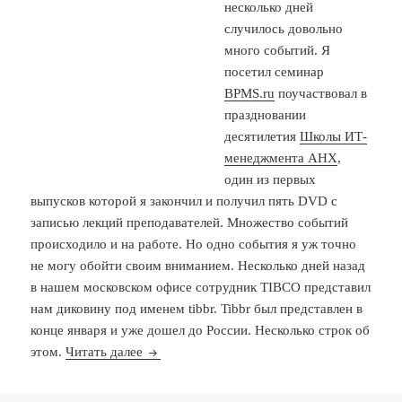
несколько дней
случилось довольно
много событий. Я
посетил семинар
BPMS.ru
поучаствовал в
праздновании
десятилетия
Школы ИТ-
менеджмента АНХ
,
один из первых
выпусков которой я закончил и получил пять DVD с
записью лекций преподавателей. Множество событий
происходило и на работе. Но одно события я уж точно
не могу обойти своим вниманием. Несколько дней назад
в нашем московском офисе сотрудник TIBCO представил
нам диковину под именем tibbr. Tibbr был представлен в
конце января и уже дошел до России. Несколько строк об
Tibbr: world without e-mail
этом.
Читать далее