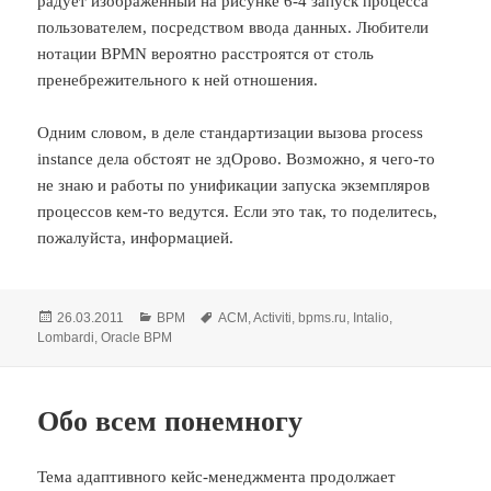
радует изображенный на рисунке 6-4 запуск процесса
пользователем, посредством ввода данных. Любители
нотации BPMN вероятно расстроятся от столь
пренебрежительного к ней отношения.
Одним словом, в деле стандартизации вызова process
instance дела обстоят не здОрово. Возможно, я чего-то
не знаю и работы по унификации запуска экземпляров
процессов кем-то ведутся. Если это так, то поделитесь,
пожалуйста, информацией.
Опубликовано
Рубрики
Метки
26.03.2011
BPM
ACM
,
Activiti
,
bpms.ru
,
Intalio
,
Lombardi
,
Oracle BPM
Обо всем понемногу
Тема адаптивного кейс-менеджмента продолжает