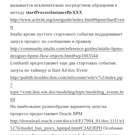
вызывается исключительно посредством обращения к
методу
startProcessInstanceByXXX
http://www.activiti.org/userguide/index.html#bpmnStartEven
ts
Intalio кроме пустого стартового события поддерживает
запуск процесс по сообщению и правилу
http://community.intalio.com/reference-guides/intalio-bpms-
designer-bpmn-flow-objects.html#wp1003544
Lombardi предоставляет еще два стартовых события:
запуск по таймеру и Start Ad-hoc Event
http://publib.boulder.ibm.com/infocenter/wle/v7r2/index.jsp
?
topic=/com.ibm.wle.doc/modeling/topic/modeling_events.ht
ml
Но наибольшее разнообразие вариантов запуска
процесса предоставляет Oracle BPM
http://download.oracle.com/docs/cd/E17904_01/doc.1111/e1
5176/model_bus_procs_bpmpd.htm#CJAEJEFD
Особенно