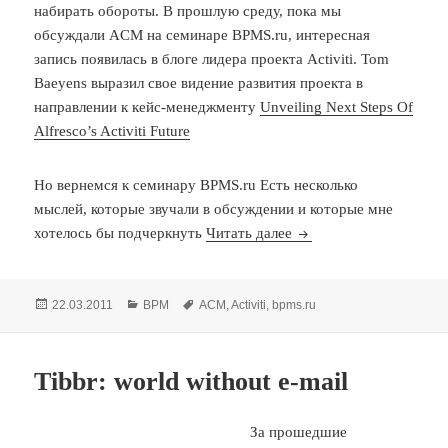
набирать обороты. В прошлую среду, пока мы
обсуждали ACM на семинаре BPMS.ru, интересная
запись появилась в блоге лидера проекта Activiti. Tom
Baeyens выразил свое видение развития проекта в
направлении к кейс-менеджменту
Unveiling Next Steps Of
Alfresco’s Activiti Future
Но вернемся к семинару BPMS.ru Есть несколько
мыслей, которые звучали в обсуждении и которые мне
Обо всем понемногу
хотелось бы подчеркнуть
Читать далее
Опубликовано
Рубрики
Метки
22.03.2011
BPM
ACM
,
Activiti
,
bpms.ru
Tibbr: world without e-mail
За прошедшие