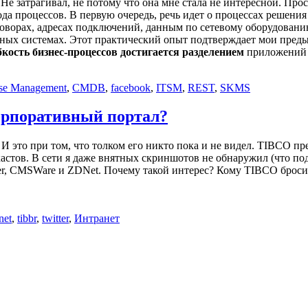
. Не затрагивал, не потому что она мне стала не интересной. Про
да процессов. В первую очередь, речь идет о процессах решения
говорах, адресах подключений, данным по сетевому оборудовани
нных системах. Этот практический опыт подтверждает мои пред
бкость бизнес-процессов
достигается разделением
приложений
ase Management
,
CMDB
,
facebook
,
ITSM
,
REST
,
SKMS
орпоративный портал?
0. И это при том, что толком его никто пока и не видел. TIBCO 
бкастов. В сети я даже внятных скриншотов не обнаружил (что п
ester, CMSWare и ZDNet. Почему такой интерес? Кому TIBCO брос
net
,
tibbr
,
twitter
,
Интранет