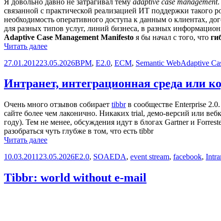
Я довольно давно не затрагивал тему
adaptive case management
связанной с практической реализацией ИТ поддержки такого ро
необходимость оперативного доступа к данным о клиентах, до
для разных типов услуг, линий бизнеса, в разных информацио
Adaptive Case Management Manifesto
я бы начал с того, что
ги
Facebook
Читать далее
Graph
Опубликовано
Рубрики
Метки
27.01.2012
23.05.2026
BPM
,
E2.0
,
ECM
,
Semantic Web
Adaptive C
API
Интранет, интеграционная среда или к
Очень много отзывов собирает
tibbr
в сообществе Enterprise 2.
сайте более чем лаконично. Никаких trial, демо-версий или ве
году). Тем не менее, обсуждения идут в блогах Gartner и Forr
разобраться чуть глубже в том, что есть tibbr
Интранет,
Читать далее
интеграционная
Опубликовано
Рубрики
Метки
10.03.2011
23.05.2026
E2.0
,
SOA
EDA
,
event stream
,
facebook
,
Intra
среда
или
корпоративный
Tibbr: world without e-mail
портал?