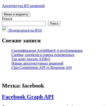
Перейти
Архитектура ИТ-решений
к
содержимому
Меню и виджеты
Поиск
Поиск
Подписаться на RSS
Свежие записи
Спецификация ArchiMate® 4 опубликована
Скобки, пробелы и имена переменных
Так кому писать ADRs?
Навык архитектурных решений
Chat Completions API vs Response API
Метка:
facebook
Facebook Graph API