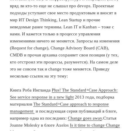
вряд ли кто-то еще не слышал про devops. Проектные
подходы уступают свое место продуктовым и вносят в
мир ИТ Design Thinking, Lean Startup и прочие
неведомые ранее термины. Lean IT и Kanban – тоже с
нами. И кажется только в процессе управления
изменениями ничего не меняется. Запросы на изменения
(Request for change), Change Advisory Board (CAB),
CMDB и прочая архаика сохраняет свои позиции (у тех,
кто отстроил эти процессы, разумеется). На самом деле
это не совсем так и change тоже меняется. Приведу
несколько ссылок на эту тему:
Книга Роба Ингланда
Plus! The Standard+Case Approach:
See service response in a new light
2013 года, подборка
материалов
The Standard+Case approach to response
management
и последующая серия публикаций в блоге,
например одна из последних:
Change goes away
.Статья
Joanne Molesky в блоге Axelos
Is it time to change Change